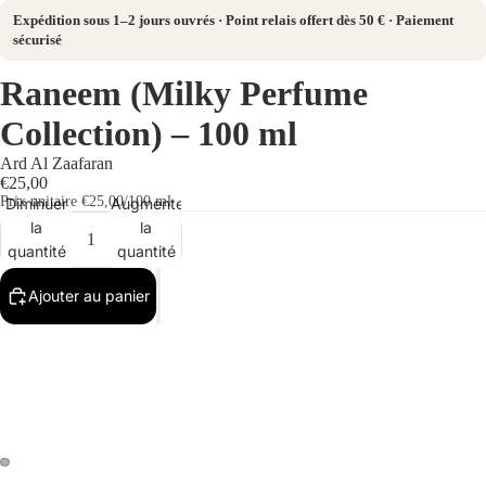
Expédition sous 1–2 jours ouvrés · Point relais offert dès 50 € · Paiement
sécurisé
Raneem (Milky Perfume
Collection) – 100 ml
Ard Al Zaafaran
€25,00
Prix unitaire
€25,00/100 ml
Diminuer
Augmenter
la
la
quantité
quantité
Ajouter au panier