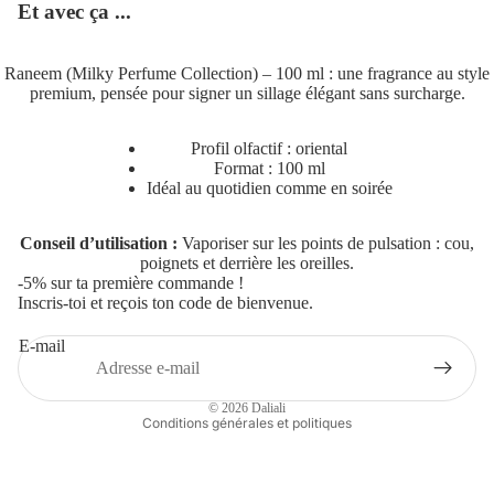
Et avec ça ...
Raneem (Milky Perfume Collection) – 100 ml : une fragrance au style
premium, pensée pour signer un sillage élégant sans surcharge.
Profil olfactif : oriental
Format : 100 ml
Idéal au quotidien comme en soirée
Politique de remboursement
Politique de confidentialité
Conseil d’utilisation :
Vaporiser sur les points de pulsation : cou,
Conditions d’utilisation
poignets et derrière les oreilles.
-5% sur ta première commande !
Politique d’expédition
Inscris-toi et reçois ton code de bienvenue.
Coordonnées
E-mail
Conditions générales de vente
Mentions légales
© 2026
Daliali
Conditions générales et politiques